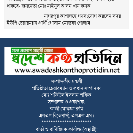
থাকবে- জননেতা মোঃ মাইনুল আলম খান কনক
নাগরপুর কাশাদহে গণসংযোগ করলেন সদর
ইউপি চেয়ারম্যান প্রার্থী গোলাম মোস্তফা গোলাম
নাগরপুর মীরনগরে গণসংযোগ করলেন সদর
ইউপি চেয়ারম্যান প্রার্থী গোলাম মোস্তফা গোলাম
নাগরপুরে স্বল্পমূল্যে খাদ্য শস্য বিতরণ কেন্দ্র
হতে খাদ্য বান্ধব কর্মসূচির শুভ উদ্বোধন করলেন
সংসদ সদস্য মোঃ রবিউল আওয়াল লাভলু
নাগরপুরে উন্নত শিক্ষার পরিবেশ গড়তে চার
সম্পাদকীয় মন্ডলী
শিক্ষা প্রতিষ্ঠানে নতুন ভবনের শুভ উদ্বোধন
প্রতিষ্ঠাতা চেয়ারম্যান ও প্রধান সম্পাদক:
করলেন সংসদ সদস্য মোঃ রবিউল আওয়াল
মোঃ শফিউল ইসলাম শফিক
লাভলু
সম্পাদক ও প্রকাশক:
কাজী মোস্তফা রুমি
নাগরপুরে সদ্য যোগদানকৃত উপজেলা নির্বাহী
এলএল.বি(অনার্স), এলএল.এম।
অফিসার এর পরিচিতি ও মতবিনিময় অনুষ্ঠিত
****************************
বার্তা ও বাণিজ্যিক কার্যালয়(অস্থায়ী):