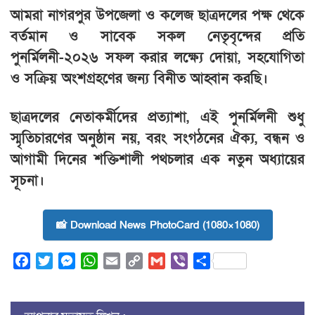
আমরা নাগরপুর উপজেলা ও কলেজ ছাত্রদলের পক্ষ থেকে
বর্তমান ও সাবেক সকল নেতৃবৃন্দের প্রতি
পুনর্মিলনী-২০২৬ সফল করার লক্ষ্যে দোয়া, সহযোগিতা
ও সক্রিয় অংশগ্রহণের জন্য বিনীত আহ্বান করছি।
ছাত্রদলের নেতাকর্মীদের প্রত্যাশা, এই পুনর্মিলনী শুধু
স্মৃতিচারণের অনুষ্ঠান নয়, বরং সংগঠনের ঐক্য, বন্ধন ও
আগামী দিনের শক্তিশালী পথচলার এক নতুন অধ্যায়ের
সূচনা।
📸 Download News PhotoCard (1080×1080)
Facebook
Twitter
Messenger
WhatsApp
Email
Copy
Gmail
Viber
Share
Link