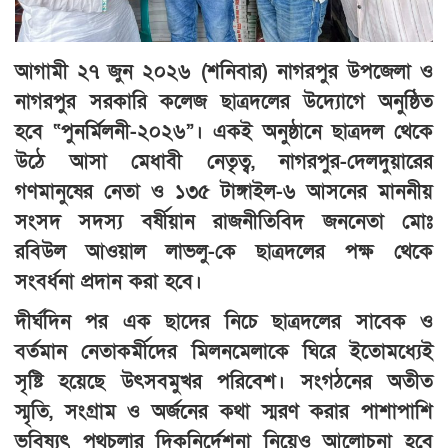
আগামী ২৭ জুন ২০২৬ (শনিবার) নাগরপুর উপজেলা ও
নাগরপুর সরকারি কলেজ ছাত্রদলের উদ্যোগে অনুষ্ঠিত
হবে “পুনর্মিলনী-২০২৬”। একই অনুষ্ঠানে ছাত্রদল থেকে
উঠে আসা মেধাবী নেতৃত্ব, নাগরপুর-দেলদুয়ারের
গণমানুষের নেতা ও ১৩৫ টাঙ্গাইল-৬ আসনের মাননীয়
সংসদ সদস্য বর্ষীয়ান রাজনীতিবিদ জননেতা মোঃ
রবিউল আওয়াল লাভলু-কে ছাত্রদলের পক্ষ থেকে
সংবর্ধনা প্রদান করা হবে।
দীর্ঘদিন পর এক ছাদের নিচে ছাত্রদলের সাবেক ও
বর্তমান নেতাকর্মীদের মিলনমেলাকে ঘিরে ইতোমধ্যেই
সৃষ্টি হয়েছে উৎসবমুখর পরিবেশ। সংগঠনের অতীত
স্মৃতি, সংগ্রাম ও অর্জনের কথা স্মরণ করার পাশাপাশি
ভবিষ্যৎ পথচলার দিকনির্দেশনা নিয়েও আলোচনা হবে