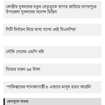
কেন্দ্রীয় যুবদলের নতুন নেতৃত্বকে স্বাগত জানিয়ে নাগরপুরে
উপজেলা যুবদলের আনন্দ মিছিল
সিটি নির্বাচন নিয়ে মাথা ব্যাথা নেই বিএনপির!
সৌদি গেলেন এমপি বদি
ডিমের ডজন ৬৫ টাকা
‘পাকিস্তানের শাসকগোষ্ঠীও এভাবে মানুষ হত্যা করেনি’
ফেসবুকে আমরা