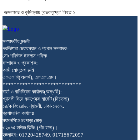
কক্সবাজার ও কুমিল্লায় ‘বন্দুকযুদ্ধে’ নিহত ২
সম্পাদকীয় মন্ডলী
প্রতিষ্ঠাতা চেয়ারম্যান ও প্রধান সম্পাদক:
মোঃ শফিউল ইসলাম শফিক
সম্পাদক ও প্রকাশক:
কাজী মোস্তফা রুমি
এলএল.বি(অনার্স), এলএল.এম।
****************************
বার্তা ও বাণিজ্যিক কার্যালয়(অস্থায়ী):
শ্যামলী সিনে কমপ্লেক্স মার্কেট (নিচতলা)
১৪/ক রিং রোড, শ্যামলী, ঢাকা-১২০৭.
প্রশাসনিক কার্যালয়
ময়মনসিংহ চরপাড়া মোড়
৩২০/এ হাউজ বিল্ডিং (পাঁচ তলা)।
হটলাইন: 01720428749, 01715672097