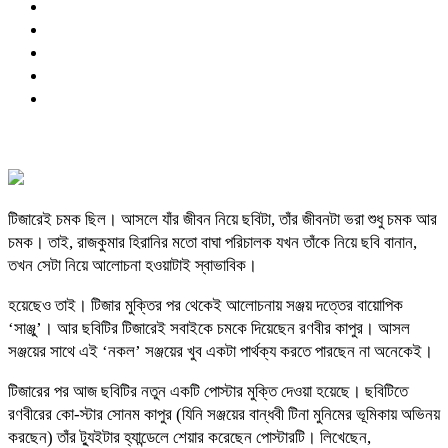
টিজারেই চমক ছিল। আসলে যাঁর জীবন নিয়ে ছবিটা, তাঁর জীবনটা ভরা শুধু চমক আর
চমক। তাই, রাজকুমার হিরানির মতো বাঘা পরিচালক যখন তাঁকে নিয়ে ছবি বানান,
তখন সেটা নিয়ে আলোচনা হওয়াটাই স্বাভাবিক।
হয়েছেও তাই। টিজার মুক্তির পর থেকেই আলোচনায় সঞ্জয় দত্তের বায়োপিক
‘সাঞ্জু’। আর ছবিটির টিজারেই সবাইকে চমকে দিয়েছেন রণবীর কাপুর। আসল
সঞ্জয়ের সাথে এই ‘নকল’ সঞ্জয়ের খুব একটা পার্থক্য করতে পারছেন না অনেকেই।
টিজারের পর আজ ছবিটির নতুন একটি পোস্টার মুক্তি দেওয়া হয়েছে। ছবিটিতে
রণবীরের কো-স্টার সোনম কাপুর (যিনি সঞ্জয়ের বান্ধবী টিনা মুনিমের ভূমিকায় অভিনয়
করছেন) তাঁর ট্যুইটার হ্যান্ডেলে শেয়ার করেছেন পোস্টারটি। লিখেছেন,