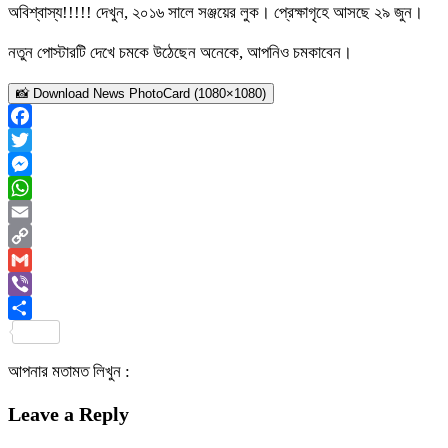
অবিশ্বাস্য!!!!! দেখুন, ২০১৬ সালে সঞ্জয়ের লুক। প্রেক্ষাগৃহে আসছে ২৯ জুন।
নতুন পোস্টারটি দেখে চমকে উঠেছেন অনেকে, আপনিও চমকাবেন।
📸 Download News PhotoCard (1080×1080)
Facebook
Twitter
Messenger
WhatsApp
Email
Copy
Link
Gmail
Viber
Share
আপনার মতামত লিখুন :
Leave a Reply