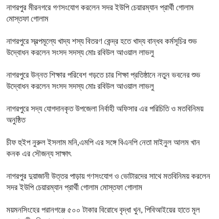
নাগরপুর মীরনগরে গণসংযোগ করলেন সদর ইউপি চেয়ারম্যান প্রার্থী গোলাম
মোস্তফা গোলাম
নাগরপুরে স্বল্পমূল্যে খাদ্য শস্য বিতরণ কেন্দ্র হতে খাদ্য বান্ধব কর্মসূচির শুভ
উদ্বোধন করলেন সংসদ সদস্য মোঃ রবিউল আওয়াল লাভলু
নাগরপুরে উন্নত শিক্ষার পরিবেশ গড়তে চার শিক্ষা প্রতিষ্ঠানে নতুন ভবনের শুভ
উদ্বোধন করলেন সংসদ সদস্য মোঃ রবিউল আওয়াল লাভলু
নাগরপুরে সদ্য যোগদানকৃত উপজেলা নির্বাহী অফিসার এর পরিচিতি ও মতবিনিময়
অনুষ্ঠিত
চীফ হুইপ নুরুল ইসলাম মনি,এমপি এর সঙ্গে বিএনপি নেতা মাইনুল আলম খান
কনক এর সৌজন্য সাক্ষাৎ
নাগরপুর দুয়াজানী উত্তর পাড়ায় গণসংযোগ ও ভোটারদের সাথে মতবিনিময় করলেন
সদর ইউপি চেয়ারম্যান প্রার্থী গোলাম মোস্তফা গোলাম
ময়মনসিংহের পরানগঞ্জে ৫০০ টাকার বিরোধে বৃদ্ধা খুন, পিবিআইয়ের হাতে মূল