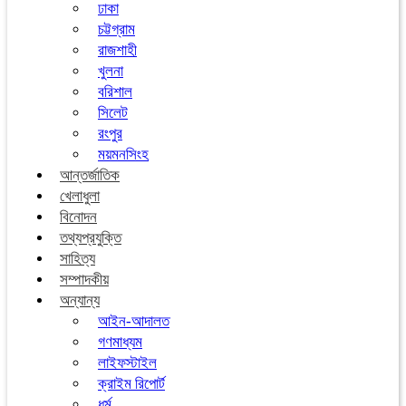
ঢাকা
চট্টগ্রাম
রাজশাহী
খুলনা
বরিশাল
সিলেট
রংপুর
ময়মনসিংহ
আন্তর্জাতিক
খেলাধুলা
বিনোদন
তথ্যপ্রযুক্তি
সাহিত্য
সম্পাদকীয়
অন্যান্য
আইন-আদালত
গণমাধ্যম
লাইফস্টাইল
ক্রাইম রিপোর্ট
ধর্ম