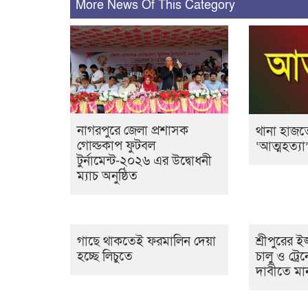
More News Of This Category
নাগরপুরে জেলা প্রশাসক
থানা হাজ
গোল্ডকাপ ফুটবল
‘আত্মহত্যা
টুর্নামেন্ট-২০২৬ এর উদ্বোধনী
ম্যাচ অনুষ্ঠিত
গাছে থাকতেই ফরমালিন দেয়া
শ্রীপুরের ই
হচ্ছে লিচুতে
চালু ও ট্রে
দাবীতে মা