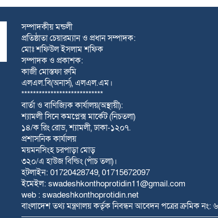
সম্পাদকীয় মন্ডলী
প্রতিষ্ঠাতা চেয়ারম্যান ও প্রধান সম্পাদক:
মোঃ শফিউল ইসলাম শফিক
সম্পাদক ও প্রকাশক:
কাজী মোস্তফা রুমি
এলএল.বি(অনার্স), এলএল.এম।
****************************
বার্তা ও বাণিজ্যিক কার্যালয়(অস্থায়ী):
শ্যামলী সিনে কমপ্লেক্স মার্কেট (নিচতলা)
১৪/ক রিং রোড, শ্যামলী, ঢাকা-১২০৭.
প্রশাসনিক কার্যালয়
ময়মনসিংহ চরপাড়া মোড়
৩২০/এ হাউজ বিল্ডিং (পাঁচ তলা)।
হটলাইন: 01720428749, 01715672097
ইমেইল: swadeshkonthoprotidin11@gmail.com
web : swadeshkonthoprotidin.net
বাংলাদেশ তথ্য মন্ত্রণালয় কর্তৃক নিবন্ধন আবেদন পত্রের ক্রমিক নং: