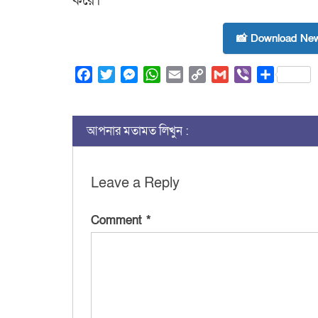
করে।
📸 Download New
Facebook
Twitter
Messenger
WhatsApp
Email
Copy
Gmail
Viber
Share
Link
আপনার মতামত লিখুন :
Leave a Reply
Comment
*