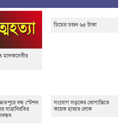
ডিমের ডজন ৬৫ টাকা
তে মাদকসেবীর
’
জ্জতপুরে বন্ধ স্টেশন
সংযোগ সড়কের ভোগান্তিতে
নের যাত্রাবিরতির
কয়েক হাজার লোক
নবন্ধন