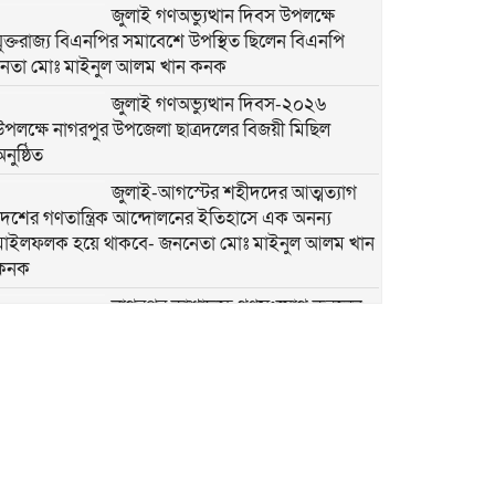
জুলাই গণঅভ্যুত্থান দিবস উপলক্ষে
যুক্তরাজ্য বিএনপির সমাবেশে উপস্থিত ছিলেন বিএনপি
নেতা মোঃ মাইনুল আলম খান কনক
জুলাই গণঅভ্যুত্থান দিবস-২০২৬
উপলক্ষে নাগরপুর উপজেলা ছাত্রদলের বিজয়ী মিছিল
নুষ্ঠিত
জুলাই-আগস্টের শহীদদের আত্মত্যাগ
দেশের গণতান্ত্রিক আন্দোলনের ইতিহাসে এক অনন্য
মাইলফলক হয়ে থাকবে- জননেতা মোঃ মাইনুল আলম খান
কনক
নাগরপুর কাশাদহে গণসংযোগ করলেন
সদর ইউপি চেয়ারম্যান প্রার্থী গোলাম মোস্তফা গোলাম
নাগরপুর মীরনগরে গণসংযোগ করলেন
সদর ইউপি চেয়ারম্যান প্রার্থী গোলাম
মোস্তফা গোলাম
নাগরপুরে স্বল্পমূল্যে খাদ্য শস্য বিতরণ
কেন্দ্র হতে খাদ্য বান্ধব কর্মসূচির শুভ