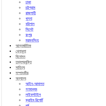
ঢাকা
চট্টগ্রাম
রাজশাহী
খুলনা
বরিশাল
সিলেট
রংপুর
ময়মনসিংহ
আন্তর্জাতিক
খেলাধুলা
বিনোদন
তথ্যপ্রযুক্তি
সাহিত্য
সম্পাদকীয়
অন্যান্য
আইন-আদালত
গণমাধ্যম
লাইফস্টাইল
ক্রাইম রিপোর্ট
ধর্ম