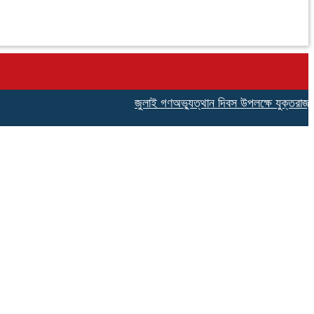
জুলাই গণঅভ্যুত্থান দিবস উপলক্ষে যুক্তরাজ্য বি