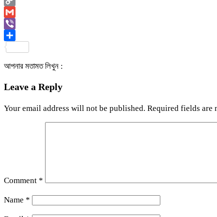
Email
Copy
Link
Gmail
Viber
Share
আপনার মতামত লিখুন :
Leave a Reply
Your email address will not be published.
Required fields are
Comment
*
Name
*