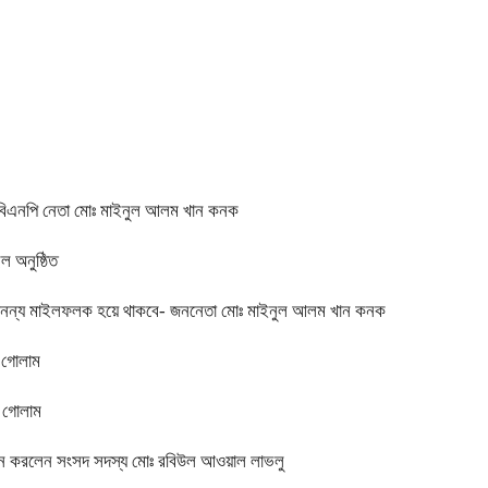
ন বিএনপি নেতা মোঃ মাইনুল আলম খান কনক
ল অনুষ্ঠিত
ক অনন্য মাইলফলক হয়ে থাকবে- জননেতা মোঃ মাইনুল আলম খান কনক
া গোলাম
া গোলাম
উদ্বোধন করলেন সংসদ সদস্য মোঃ রবিউল আওয়াল লাভলু