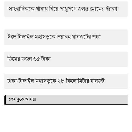
‘সাংবাদিককে থানায় নিয়ে পায়ুপথে জ্বলন্ত মোমের ছ্যাঁকা’
ঈদে টাঙ্গাইল মহাসড়কে ভয়াবহ যানজটের শঙ্কা
ডিমের ডজন ৬৫ টাকা
ঢাকা-টাঙ্গাইল মহাসড়কে ২৮ কিলোমিটার যানজট
ফেসবুকে আমরা