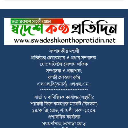
নাগরপুর মীরনগরে গণসংযোগ করলেন সদর
ইউপি চেয়ারম্যান প্রার্থী গোলাম মোস্তফা গোলাম
নাগরপুরে স্বল্পমূল্যে খাদ্য শস্য বিতরণ কেন্দ্র
হতে খাদ্য বান্ধব কর্মসূচির শুভ উদ্বোধন করলেন
সংসদ সদস্য মোঃ রবিউল আওয়াল লাভলু
নাগরপুরে উন্নত শিক্ষার পরিবেশ গড়তে চার
সম্পাদকীয় মন্ডলী
শিক্ষা প্রতিষ্ঠানে নতুন ভবনের শুভ উদ্বোধন
প্রতিষ্ঠাতা চেয়ারম্যান ও প্রধান সম্পাদক:
করলেন সংসদ সদস্য মোঃ রবিউল আওয়াল
মোঃ শফিউল ইসলাম শফিক
লাভলু
সম্পাদক ও প্রকাশক:
কাজী মোস্তফা রুমি
নাগরপুরে সদ্য যোগদানকৃত উপজেলা নির্বাহী
এলএল.বি(অনার্স), এলএল.এম।
অফিসার এর পরিচিতি ও মতবিনিময় অনুষ্ঠিত
****************************
বার্তা ও বাণিজ্যিক কার্যালয়(অস্থায়ী):
চীফ হুইপ নুরুল ইসলাম মনি,এমপি এর সঙ্গে
শ্যামলী সিনে কমপ্লেক্স মার্কেট (নিচতলা)
বিএনপি নেতা মাইনুল আলম খান কনক এর
১৪/ক রিং রোড, শ্যামলী, ঢাকা-১২০৭.
সৌজন্য সাক্ষাৎ
প্রশাসনিক কার্যালয়
ময়মনসিংহ চরপাড়া মোড়
নাগরপুর দুয়াজানী উত্তর পাড়ায় গণসংযোগ ও