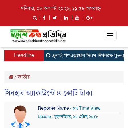
শনিবার, ০৮ অগাস্ট ২০২৬, ১১:৫৮ অপরাহ্ন
Toggle
navigati
Headline
জুলাই গণঅভ্যুত্থান দিবস উপলক্ষে যুক্তরাজ
/
জাতীয়
সিনহার অ্যাকাউন্টে ৪ কোটি টাকা
Reporter Name
/ ৫৭ Time View
Update : বৃহস্পতিবার, ২৬ এপ্রিল, ২০১৮