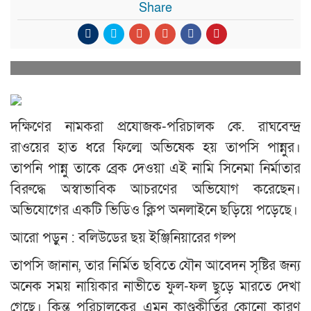
Share
দক্ষিণের নামকরা প্রযোজক-পরিচালক কে. রাঘবেন্দ্র
রাওয়ের হাত ধরে ফিল্মে অভিষেক হয় তাপসি পান্নুর।
তাপনি পান্নু তাকে ব্রেক দেওয়া এই নামি সিনেমা নির্মাতার
বিরুদ্ধে অস্বাভাবিক আচরণের অভিযোগ করেছেন।
অভিযোগের একটি ভিডিও ক্লিপ অনলাইনে ছড়িয়ে পড়েছে।
আরো পড়ুন : বলিউডের ছয় ইঞ্জিনিয়ারের গল্প
তাপসি জানান, তার নির্মিত ছবিতে যৌন আবেদন সৃষ্টির জন্য
অনেক সময় নায়িকার নাভীতে ফুল-ফল ছুড়ে মারতে দেখা
গেছে। কিন্তু পরিচালকের এমন কাণ্ডকীর্তির কোনো কারণ