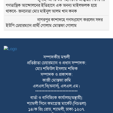
গণতান্ত্রিক আন্দোলনের ইতিহাসে এক অনন্য মাইলফলক হয়ে
থাকবে- জননেতা মোঃ মাইনুল আলম খান কনক
নাগরপুর কাশাদহে গণসংযোগ করলেন সদর
ইউপি চেয়ারম্যান প্রার্থী গোলাম মোস্তফা গোলাম
নাগরপুর মীরনগরে গণসংযোগ করলেন সদর
ইউপি চেয়ারম্যান প্রার্থী গোলাম মোস্তফা গোলাম
নাগরপুরে স্বল্পমূল্যে খাদ্য শস্য বিতরণ কেন্দ্র
সম্পাদকীয় মন্ডলী
হতে খাদ্য বান্ধব কর্মসূচির শুভ উদ্বোধন করলেন
প্রতিষ্ঠাতা চেয়ারম্যান ও প্রধান সম্পাদক:
সংসদ সদস্য মোঃ রবিউল আওয়াল লাভলু
মোঃ শফিউল ইসলাম শফিক
সম্পাদক ও প্রকাশক:
নাগরপুরে উন্নত শিক্ষার পরিবেশ গড়তে চার
কাজী মোস্তফা রুমি
শিক্ষা প্রতিষ্ঠানে নতুন ভবনের শুভ উদ্বোধন
এলএল.বি(অনার্স), এলএল.এম।
করলেন সংসদ সদস্য মোঃ রবিউল আওয়াল
****************************
লাভলু
বার্তা ও বাণিজ্যিক কার্যালয়(অস্থায়ী):
নাগরপুরে সদ্য যোগদানকৃত উপজেলা নির্বাহী
শ্যামলী সিনে কমপ্লেক্স মার্কেট (নিচতলা)
অফিসার এর পরিচিতি ও মতবিনিময় অনুষ্ঠিত
১৪/ক রিং রোড, শ্যামলী, ঢাকা-১২০৭.