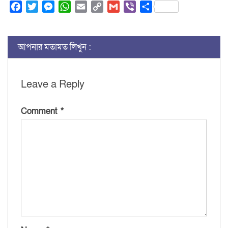
Facebook
Twitter
Messenger
WhatsApp
Email
Copy
Gmail
Viber
Share
Link
আপনার মতামত লিখুন :
Leave a Reply
Comment
*