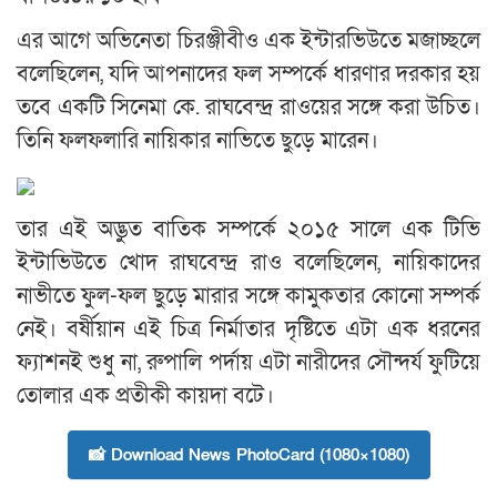
এর আগে অভিনেতা চিরঞ্জীবীও এক ইন্টারভিউতে মজাচ্ছলে
বলেছিলেন, যদি আপনাদের ফল সম্পর্কে ধারণার দরকার হয়
তবে একটি সিনেমা কে. রাঘবেন্দ্র রাওয়ের সঙ্গে করা উচিত।
তিনি ফলফলারি নায়িকার নাভিতে ছুড়ে মারেন।
তার এই অদ্ভুত বাতিক সম্পর্কে ২০১৫ সালে এক টিভি
ইন্টাভিউতে খোদ রাঘবেন্দ্র রাও বলেছিলেন, নায়িকাদের
নাভীতে ফুল-ফল ছুড়ে মারার সঙ্গে কামুকতার কোনো সম্পর্ক
নেই। বর্ষীয়ান এই চিত্র নির্মাতার দৃষ্টিতে এটা এক ধরনের
ফ্যাশনই শুধু না, রুপালি পর্দায় এটা নারীদের সৌন্দর্য ফুটিয়ে
তোলার এক প্রতীকী কায়দা বটে।
📸 Download News PhotoCard (1080×1080)