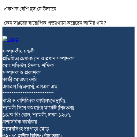
একশ’র বেশি হ্রদ যে উদ্যানে
কেন সঞ্জয়ের বায়োপিক প্রত্যাখ্যান করেছেন আমির খান?
সম্পাদকীয় মন্ডলী
প্রতিষ্ঠাতা চেয়ারম্যান ও প্রধান সম্পাদক:
মোঃ শফিউল ইসলাম শফিক
সম্পাদক ও প্রকাশক:
কাজী মোস্তফা রুমি
এলএল.বি(অনার্স), এলএল.এম।
****************************
বার্তা ও বাণিজ্যিক কার্যালয়(অস্থায়ী):
শ্যামলী সিনে কমপ্লেক্স মার্কেট (নিচতলা)
১৪/ক রিং রোড, শ্যামলী, ঢাকা-১২০৭.
প্রশাসনিক কার্যালয়
ময়মনসিংহ চরপাড়া মোড়
৩২০/এ হাউজ বিল্ডিং (পাঁচ তলা)।