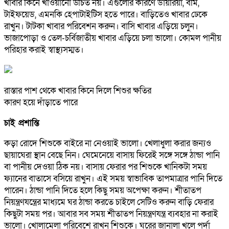
খাবার কিনে খাওয়ানো উচিত নয়। এগুলোর কারণে ডায়রিয়া, বমি,
টাইফয়েড, এমনকি হেপাটাইটিস হতে পারে। বাড়িতেও খাবার ঢেকে
রাখুন। টাটকা খাবার পরিবেশন করুন। বাসি খাবার এড়িয়ে চলুন।
ভাজাপোড়া ও তেল-চর্বিজাতীয় খাবার এড়িয়ে চলা ভালো। কোমল পানীয়
পরিহার করাই স্বাস্থ্যসম্মত।
রাস্তার পাশ থেকে খাবার কিনে দিলে শিশুর ক্ষতির
কারণ হয়ে দাঁড়াতে পারে
চাই প্রশান্তি
কড়া রোদে শিশুকে বাইরে না নেওয়াই ভালো। খেলাধুলা করার জন্যও
ছায়াঘেরা স্থান বেছে নিন। ঘেমেনেয়ে বাসায় ফিরেই সঙ্গে সঙ্গে ঠান্ডা পানি
বা পানীয় দেওয়া ঠিক নয়। বাসায় ফেরার পর শিশুকে খানিকটা সময়
ফ্যানের বাতাসে বসিয়ে রাখুন। এই সময় স্বাভাবিক তাপমাত্রার পানি দিতে
পারেন। ঠান্ডা পানি দিতে হলে কিছু সময় অপেক্ষা করুন। শীতাতপ
নিয়ন্ত্রণযন্ত্রের মাধ্যমে ঘর ঠান্ডা করতে চাইলে সেটিও করুন বাড়ি ফেরার
কিছুটা সময় পর। আবার সব সময় শীতাতপ নিয়ন্ত্রণযন্ত্র ব্যবহার না করাই
ভালো। খোলামেলা পরিবেশে রাখুন শিশুকে। ঘরের জানালা খুলে পর্দা