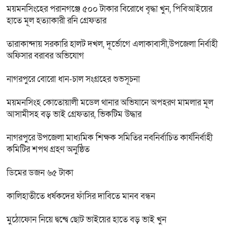
ময়মনসিংহের পরানগঞ্জে ৫০০ টাকার বিরোধে বৃদ্ধা খুন, পিবিআইয়ের
হাতে মূল হত্যাকারী রনি গ্রেফতার
তারাকান্দায় সরকারি হালট দখল, দূর্ভোগে এলাকাবাসী,উপজেলা নির্বাহী
অফিসার বরাবর অভিযোগ
নাগরপুরে বোরো ধান-চাল সংগ্রহের শুভসূচনা
ময়মনসিংহ কোতোয়ালী মডেল থানার অভিযানে অপহরণ মামলার মূল
আসামীসহ বড় ভাই গ্রেফতার, ভিকটিম উদ্ধার
নাগরপুরে উপজেলা মাধ্যমিক শিক্ষক সমিতির নবনির্বাচিত কার্যনির্বাহী
কমিটির শপথ গ্রহণ অনুষ্ঠিত
ডিমের ডজন ৬৫ টাকা
কালিহাতীতে ধর্ষকদের ফাঁসির দাবিতে মানব বন্ধন
মুঠোফোন নিয়ে দ্বন্দ্বে ছোট ভাইয়ের হাতে বড় ভাই খুন