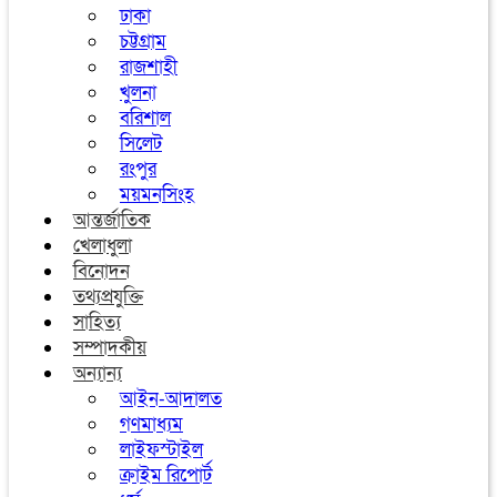
ঢাকা
চট্টগ্রাম
রাজশাহী
খুলনা
বরিশাল
সিলেট
রংপুর
ময়মনসিংহ
আন্তর্জাতিক
খেলাধুলা
বিনোদন
তথ্যপ্রযুক্তি
সাহিত্য
সম্পাদকীয়
অন্যান্য
আইন-আদালত
গণমাধ্যম
লাইফস্টাইল
ক্রাইম রিপোর্ট