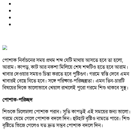
পোশাক নির্বাচনের সময় প্রথম শব্দ যেটি মাথায় আসতে হবে তা হলো,
আরাম। কাপড়, কাট আর নকশা মিলিয়ে শেষ শব্দটিও হতে হবে আরাম।
খাবার দেওয়ার সময়ও চিন্তা করতে হবে পুষ্টিগুণ। গরমে স্বস্তি দেবে এমন
খাবারই বেছে নিতে হবে। সঙ্গে পরিষ্কার-পরিচ্ছন্নতা। এমন তিন-চারটি
বিষয়ের দিকে ভালোভাবে খেয়াল রাখলেই পুরো গরমে শিশু থাকবে সুস্থ।
পোশাক-পরিচ্ছদ
শিশুকে ঢিলেঢালা পোশাক পরান। সুতি কাপড়ই এই সময়ের জন্য ভালো।
গরমে ঘেমে গেলে পোশাক বদলে দিন। হুটহাট বৃষ্টিও নামতে পারে। শিশু
বৃষ্টিতে ভিজে গেলেও যত দ্রুত সম্ভব পোশাক বদলে দিন।