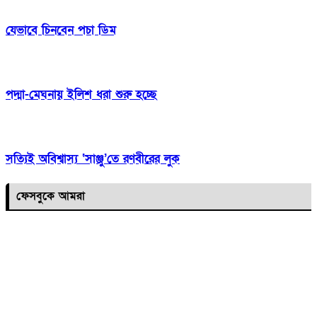
যেভাবে চিনবেন পচা ডিম
পদ্মা-মেঘনায় ইলিশ ধরা শুরু হচ্ছে
সত্যিই অবিশ্বাস্য ‘সাঞ্জু’তে রণবীরের লুক
ফেসবুকে আমরা