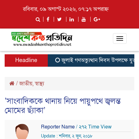
রবিবার, ০৯ অগাস্ট ২০২৬, ০৭:১৭ অপরাহ্ন
Toggle
navigati
Headline
জুলাই গণঅভ্যুত্থান দিবস উপলক্ষে যুক্ত
/
জাতীয়
,
স্বাস্থ্য
‘সাংবাদিককে থানায় নিয়ে পায়ুপথে জ্বলন্ত
মোমের ছ্যাঁকা’
Reporter Name
/ ২৭২ Time View
Update : শনিবার, ২ জুন, ২০১৮