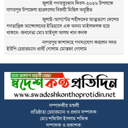
জুলাই গণঅভ্যুত্থান দিবস-২০২৬ উপলক্ষে
নাগরপুর উপজেলা ছাত্রদলের বিজয়ী মিছিল অনুষ্ঠিত
জুলাই-আগস্টের শহীদদের আত্মত্যাগ দেশের
গণতান্ত্রিক আন্দোলনের ইতিহাসে এক অনন্য মাইলফলক হয়ে
থাকবে- জননেতা মোঃ মাইনুল আলম খান কনক
নাগরপুর কাশাদহে গণসংযোগ করলেন সদর
ইউপি চেয়ারম্যান প্রার্থী গোলাম মোস্তফা গোলাম
নাগরপুর মীরনগরে গণসংযোগ করলেন সদর
ইউপি চেয়ারম্যান প্রার্থী গোলাম মোস্তফা গোলাম
নাগরপুরে স্বল্পমূল্যে খাদ্য শস্য বিতরণ কেন্দ্র
হতে খাদ্য বান্ধব কর্মসূচির শুভ উদ্বোধন করলেন
সংসদ সদস্য মোঃ রবিউল আওয়াল লাভলু
নাগরপুরে উন্নত শিক্ষার পরিবেশ গড়তে চার
সম্পাদকীয় মন্ডলী
শিক্ষা প্রতিষ্ঠানে নতুন ভবনের শুভ উদ্বোধন
প্রতিষ্ঠাতা চেয়ারম্যান ও প্রধান সম্পাদক:
করলেন সংসদ সদস্য মোঃ রবিউল আওয়াল
মোঃ শফিউল ইসলাম শফিক
লাভলু
সম্পাদক ও প্রকাশক: