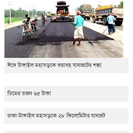
ঈদে টাঙ্গাইল মহাসড়কে ভয়াবহ যানজটের শঙ্কা
ডিমের ডজন ৬৫ টাকা
ঢাকা-টাঙ্গাইল মহাসড়কে ২৮ কিলোমিটার যানজট