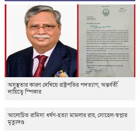
অসুস্থতার কারণ দেখিয়ে রাষ্ট্রপতির পদত্যাগ, অন্তর্বর্তী
দায়িত্বে স্পিকার
আলোচিত রামিসা ধর্ষণ-হত্যা মামলার রায়, সোহেল-স্বপ্নার
মৃত্যুদণ্ড