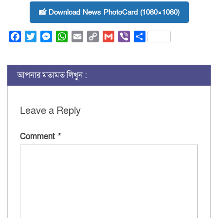
📸 Download News PhotoCard (1080×1080)
Facebook
Twitter
Messenger
WhatsApp
Email
Copy
Gmail
Viber
Share
Link
আপনার মতামত লিখুন :
Leave a Reply
Comment
*