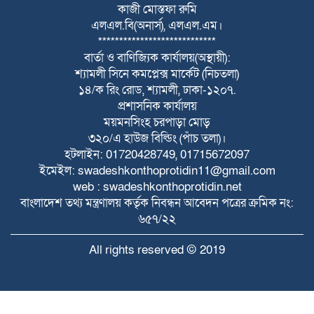
কাজী মোস্তফা রুমি
নাগরপুরে সদ্য যোগদানকৃত উপজেলা নির্বাহী
এলএল.বি(অনার্স), এলএল.এম।
অফিসার এর পরিচিতি ও মতবিনিময় অনুষ্ঠিত
****************************
বার্তা ও বাণিজ্যিক কার্যালয়(অস্থায়ী):
চীফ হুইপ নুরুল ইসলাম মনি,এমপি এর সঙ্গে
শ্যামলী সিনে কমপ্লেক্স মার্কেট (নিচতলা)
বিএনপি নেতা মাইনুল আলম খান কনক এর
১৪/ক রিং রোড, শ্যামলী, ঢাকা-১২০৭.
সৌজন্য সাক্ষাৎ
প্রশাসনিক কার্যালয়
ময়মনসিংহ চরপাড়া মোড়
নাগরপুর দুয়াজানী উত্তর পাড়ায় গণসংযোগ ও
৩২০/এ হাউজ বিল্ডিং (পাঁচ তলা)।
ভোটারদের সাথে মতবিনিময় করলেন সদর
হটলাইন: 01720428749, 01715672097
ইউপি চেয়ারম্যান প্রার্থী গোলাম মোস্তফা গোলাম
ইমেইল: swadeshkonthoprotidin11@gmail.com
web : swadeshkonthoprotidin.net
বাংলাদেশ তথ্য মন্ত্রণালয় কর্তৃক নিবন্ধন আবেদন পত্রের ক্রমিক নং:
৬৫৭/২২
All rights reserved © 2019
Developed by
Raytahost