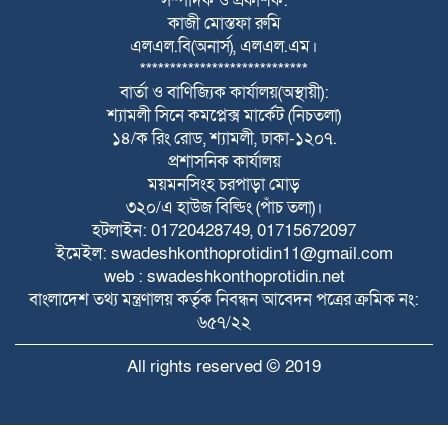
সম্পাদক ও প্রকাশক:
কাজী মোস্তফা রুমি
নাগরপুরে সদ্য যোগদানকৃত উপজেলা নির্বাহী
এলএল.বি(অনার্স), এলএল.এম।
অফিসার এর পরিচিতি ও মতবিনিময় অনুষ্ঠিত
****************************
বার্তা ও বাণিজ্যিক কার্যালয়(অস্থায়ী):
চীফ হুইপ নুরুল ইসলাম মনি,এমপি এর সঙ্গে
শ্যামলী সিনে কমপ্লেক্স মার্কেট (নিচতলা)
বিএনপি নেতা মাইনুল আলম খান কনক এর
১৪/ক রিং রোড, শ্যামলী, ঢাকা-১২০৭.
সৌজন্য সাক্ষাৎ
প্রশাসনিক কার্যালয়
ময়মনসিংহ চরপাড়া মোড়
নাগরপুর দুয়াজানী উত্তর পাড়ায় গণসংযোগ ও
৩২০/এ হাউজ বিল্ডিং (পাঁচ তলা)।
ভোটারদের সাথে মতবিনিময় করলেন সদর
হটলাইন: 01720428749, 01715672097
ইউপি চেয়ারম্যান প্রার্থী গোলাম মোস্তফা গোলাম
ইমেইল: swadeshkonthoprotidin11@gmail.com
web : swadeshkonthoprotidin.net
বাংলাদেশ তথ্য মন্ত্রণালয় কর্তৃক নিবন্ধন আবেদন পত্রের ক্রমিক নং:
৬৫৭/২২
All rights reserved © 2019