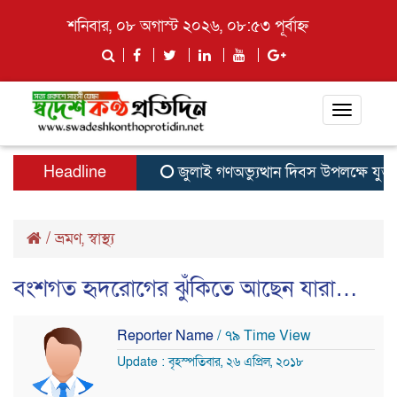
শনিবার, ০৮ অগাস্ট ২০২৬, ০৮:৫৩ পূর্বাহ্ন
Toggle
navigati
Headline
জুলাই গণঅভ্যুত্থান দিবস উপলক্ষে যুক্ত
/
ভ্রমণ
,
স্বাস্থ্য
বংশগত হৃদরোগের ঝুঁকিতে আছেন যারা…
Reporter Name
/ ৭৯ Time View
Update : বৃহস্পতিবার, ২৬ এপ্রিল, ২০১৮