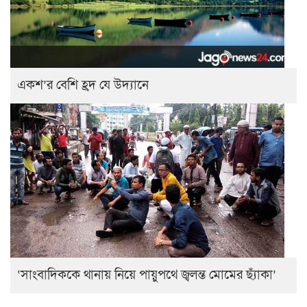
একশ’র বেশি হ্রদ যে উদ্যানে
‘সাংবাদিককে থানায় নিয়ে পায়ুপথে জ্বলন্ত মোমের ছ্যাঁকা’