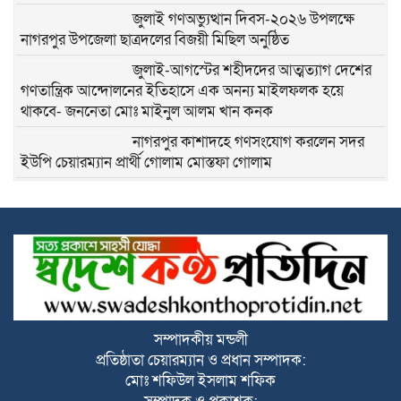
জুলাই গণঅভ্যুত্থান দিবস-২০২৬ উপলক্ষে
নাগরপুর উপজেলা ছাত্রদলের বিজয়ী মিছিল অনুষ্ঠিত
জুলাই-আগস্টের শহীদদের আত্মত্যাগ দেশের
গণতান্ত্রিক আন্দোলনের ইতিহাসে এক অনন্য মাইলফলক হয়ে
থাকবে- জননেতা মোঃ মাইনুল আলম খান কনক
নাগরপুর কাশাদহে গণসংযোগ করলেন সদর
ইউপি চেয়ারম্যান প্রার্থী গোলাম মোস্তফা গোলাম
নাগরপুর মীরনগরে গণসংযোগ করলেন সদর
ইউপি চেয়ারম্যান প্রার্থী গোলাম মোস্তফা গোলাম
নাগরপুরে স্বল্পমূল্যে খাদ্য শস্য বিতরণ কেন্দ্র
হতে খাদ্য বান্ধব কর্মসূচির শুভ উদ্বোধন করলেন
সংসদ সদস্য মোঃ রবিউল আওয়াল লাভলু
নাগরপুরে উন্নত শিক্ষার পরিবেশ গড়তে চার
সম্পাদকীয় মন্ডলী
শিক্ষা প্রতিষ্ঠানে নতুন ভবনের শুভ উদ্বোধন
প্রতিষ্ঠাতা চেয়ারম্যান ও প্রধান সম্পাদক:
করলেন সংসদ সদস্য মোঃ রবিউল আওয়াল
মোঃ শফিউল ইসলাম শফিক
লাভলু