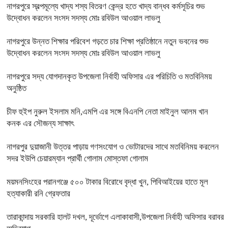
নাগরপুরে স্বল্পমূল্যে খাদ্য শস্য বিতরণ কেন্দ্র হতে খাদ্য বান্ধব কর্মসূচির শুভ
উদ্বোধন করলেন সংসদ সদস্য মোঃ রবিউল আওয়াল লাভলু
নাগরপুরে উন্নত শিক্ষার পরিবেশ গড়তে চার শিক্ষা প্রতিষ্ঠানে নতুন ভবনের শুভ
উদ্বোধন করলেন সংসদ সদস্য মোঃ রবিউল আওয়াল লাভলু
নাগরপুরে সদ্য যোগদানকৃত উপজেলা নির্বাহী অফিসার এর পরিচিতি ও মতবিনিময়
অনুষ্ঠিত
চীফ হুইপ নুরুল ইসলাম মনি,এমপি এর সঙ্গে বিএনপি নেতা মাইনুল আলম খান
কনক এর সৌজন্য সাক্ষাৎ
নাগরপুর দুয়াজানী উত্তর পাড়ায় গণসংযোগ ও ভোটারদের সাথে মতবিনিময় করলেন
সদর ইউপি চেয়ারম্যান প্রার্থী গোলাম মোস্তফা গোলাম
ময়মনসিংহের পরানগঞ্জে ৫০০ টাকার বিরোধে বৃদ্ধা খুন, পিবিআইয়ের হাতে মূল
হত্যাকারী রনি গ্রেফতার
তারাকান্দায় সরকারি হালট দখল, দূর্ভোগে এলাকাবাসী,উপজেলা নির্বাহী অফিসার বরাবর