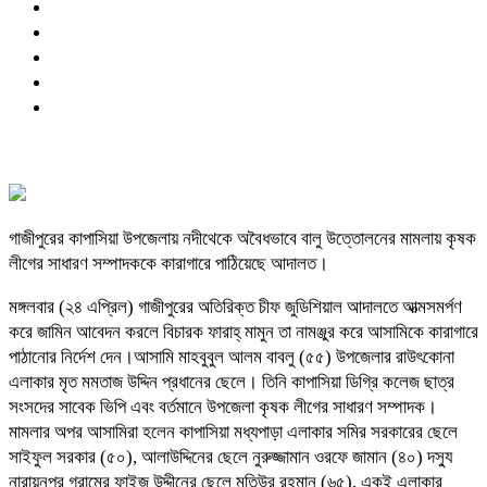
গাজীপুরের কাপাসিয়া উপজেলায় নদীথেকে অবৈধভাবে বালু উত্তোলনের মামলায় কৃষক
লীগের সাধারণ সম্পাদককে কারাগারে পাঠিয়েছে আদালত।
মঙ্গলবার (২৪ এপ্রিল) গাজীপুরের অতিরিক্ত চীফ জুডিশিয়াল আদালতে আত্মসমর্পণ
করে জামিন আবেদন করলে বিচারক ফারাহ্ মামুন তা নামঞ্জুর করে আসামিকে কারাগারে
পাঠানোর নির্দেশ দেন।আসামি মাহবুবুল আলম বাবলু (৫৫) উপজেলার রাউৎকোনা
এলাকার মৃত মমতাজ উদ্দিন প্রধানের ছেলে। তিনি কাপাসিয়া ডিগ্রি কলেজ ছাত্র
সংসদের সাবেক ভিপি এবং বর্তমানে উপজেলা কৃষক লীগের সাধারণ সম্পাদক।
মামলার অপর আসামিরা হলেন কাপাসিয়া মধ্যপাড়া এলাকার সমির সরকারের ছেলে
সাইফুল সরকার (৫০), আলাউদ্দিনের ছেলে নুরুজ্জামান ওরফে জামান (৪০) দস্যু
নারায়নপুর গ্রামের ফাইজ উদ্দীনের ছেলে মতিউর রহমান (৬৫), একই এলাকার