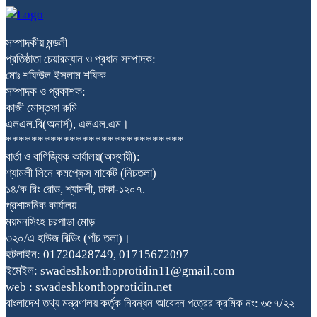
সম্পাদকীয় মন্ডলী
প্রতিষ্ঠাতা চেয়ারম্যান ও প্রধান সম্পাদক:
মোঃ শফিউল ইসলাম শফিক
সম্পাদক ও প্রকাশক:
কাজী মোস্তফা রুমি
এলএল.বি(অনার্স), এলএল.এম।
****************************
বার্তা ও বাণিজ্যিক কার্যালয়(অস্থায়ী):
শ্যামলী সিনে কমপ্লেক্স মার্কেট (নিচতলা)
১৪/ক রিং রোড, শ্যামলী, ঢাকা-১২০৭.
প্রশাসনিক কার্যালয়
ময়মনসিংহ চরপাড়া মোড়
৩২০/এ হাউজ বিল্ডিং (পাঁচ তলা)।
হটলাইন: 01720428749, 01715672097
ইমেইল: swadeshkonthoprotidin11@gmail.com
web : swadeshkonthoprotidin.net
বাংলাদেশ তথ্য মন্ত্রণালয় কর্তৃক নিবন্ধন আবেদন পত্রের ক্রমিক নং: ৬৫৭/২২