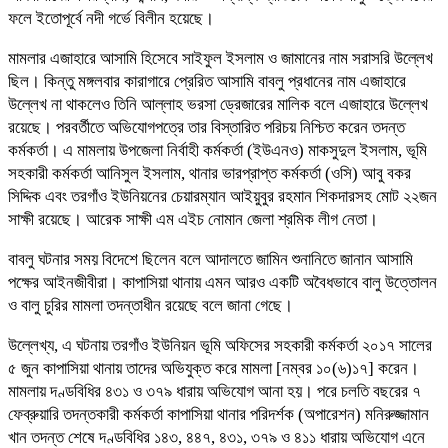
ফলে ইতোপূর্বে নদী গর্ভে বিলীন হয়েছে।
মামলার এজাহারে আসামি হিসেবে সাইফুল ইসলাম ও জামানের নাম সরাসরি উল্লেখ
ছিল। কিন্তু মঙ্গলবার কারাগারে প্রেরিত আসামি বাবলু প্রধানের নাম এজাহারে
উল্লেখ না থাকলেও তিনি আল্লাহ ভরসা ড্রেজারের মালিক বলে এজাহারে উল্লেখ
রয়েছে। পরবর্তীতে অভিযোগপত্রে তার বিস্তারিত পরিচয় নিশ্চিত করেন তদন্ত
কর্মকর্তা। এ মামলায় উপজেলা নির্বাহী কর্মকর্তা (ইউএনও) মাকসুদুল ইসলাম, ভূমি
সহকারী কর্মকর্তা আনিসুল ইসলাম, থানার ভারপ্রাপ্ত কর্মকর্তা (ওসি) আবু বকর
সিদ্দিক এবং তরগাঁও ইউনিয়নের চেয়ারম্যান আইয়ুবুর রহমান শিকদারসহ মোট ২২জন
সাক্ষী রয়েছে। আরেক সাক্ষী এম এইচ নোমান জেলা শ্রমিক লীগ নেতা।
বাবলু ঘটনার সময় বিদেশে ছিলেন বলে আদালতে জামিন শুনানিতে জানান আসামি
পক্ষের আইনজীবীরা। কাপাসিয়া থানায় এমন আরও একটি অবৈধভাবে বালু উত্তোলন
ও বালু চুরির মামলা তদন্তাধীন রয়েছে বলে জানা গেছে।
উল্লেখ্য, এ ঘটনায় তরগাঁও ইউনিয়ন ভূমি অফিসের সহকারী কর্মকর্তা ২০১৭ সালের
৫ জুন কাপাসিয়া থানায় তাদের অভিযুক্ত করে মামলা [নম্বর ১০(৬)১৭] করেন।
মামলায় দণ্ডবিধির ৪৩১ ও ৩৭৯ ধারায় অভিযোগ আনা হয়। পরে চলতি বছরের ৭
ফেব্রুয়ারি তদন্তকারী কর্মকর্তা কাপাসিয়া থানার পরিদর্শক (অপারেশন) মনিরুজ্জামান
খান তদন্ত শেষে দণ্ডবিধির ১৪৩, ৪৪৭, ৪৩১, ৩৭৯ ও ৪১১ ধারায় অভিযোগ এনে