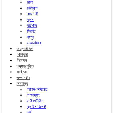
ঢাকা
চট্টগ্রাম
রাজশাহী
খুলনা
বরিশাল
সিলেট
রংপুর
ময়মনসিংহ
আন্তর্জাতিক
খেলাধুলা
বিনোদন
তথ্যপ্রযুক্তি
সাহিত্য
সম্পাদকীয়
অন্যান্য
আইন-আদালত
গণমাধ্যম
লাইফস্টাইল
ক্রাইম রিপোর্ট
ধর্ম