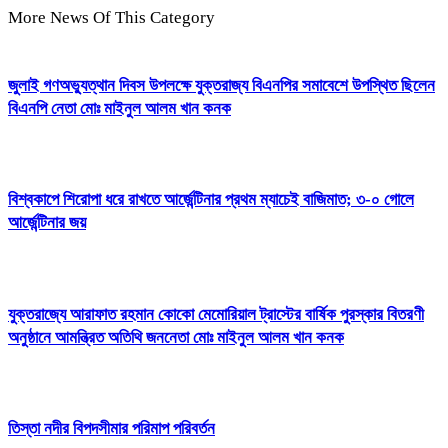
More News Of This Category
জুলাই গণঅভ্যুত্থান দিবস উপলক্ষে যুক্তরাজ্য বিএনপির সমাবেশে উপস্থিত ছিলেন
বিএনপি নেতা মোঃ মাইনুল আলম খান কনক
বিশ্বকাপে শিরোপা ধরে রাখতে আর্জেন্টিনার প্রথম ম্যাচেই বাজিমাত; ৩-০ গোলে
আর্জেন্টিনার জয়
যুক্তরাজ্যে আরাফাত রহমান কোকো মেম‍োরিয়াল ট্রাস্টের বার্ষিক পুরস্কার বিতরণী
অনুষ্ঠানে আমন্ত্রিত অতিথি জননেতা মোঃ মাইনুল আলম খান কনক
তিস্তা নদীর বিপদসীমার পরিমাপ পরিবর্তন