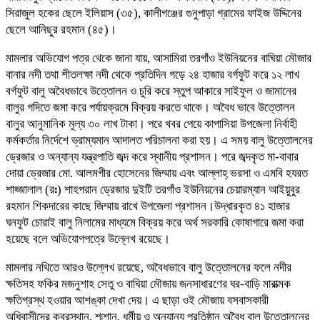
সিরাজুল হকের ছেলে ইলিয়াস (৩৫), কালীগঞ্জের গুনুপাড়া গ্রামের ফাইজ উদ্দিনের
ছেলে আনিছুর রহমান (৪৫)।
মামলার অভিযোগ পত্র থেকে জানা যায়, আসামিরা তরগাঁও ইউনিয়নের বাঘিয়া মৌজার
বানার নদী তথা শীতলক্ষা নদী থেকে প্রতিদিন গড়ে ২৪ হাজার বর্গফুট করে ১২ লাখ
বর্গফুট বালু অবৈধভাবে উত্তোলন ও চুরি করে স্তুপ আকারে সাইফুল ও জামানের
বালুর গদিতে জমা করে পর্যায়ক্রমে বিক্রয় করতে থাকে। অবৈধ ভাবে উত্তোলন
বালুর আনুমানিক মূল্য ৩০ লাখ টাকা। পরে খবর পেয়ে কাপাসিয়া উপজেলা নির্বাহী
কর্মকর্তার নির্দেশে ভ্রাম্যমান আদালত পরিচালনা করা হয়। এ সময় বালু উত্তোলনের
ড্রেজার ও অন্যান্য যন্ত্রপাতি জব্দ করে স্থানীয় প্রশাসন। পরে জব্দকৃত মা-বাবার
দোয়া ড্রেজার মো. আলমগীর হোসেনের জিম্মায় এবং আল্লাহ্ ভরসা ও এমবি হযরত
শাহ্জালাল (রঃ) শাহপরান ড্রেজার দুইটি তরগাঁও ইউনিয়নের চেয়ারম্যান আইয়ুবুর
রহমান শিকদারের কাছে জিম্মায় রাখে উপজেলা প্রশাসন।উদ্ধারকৃত ৪১ হাজার
ঘনফুট চোরাই বালু নিলামের মাধ্যমে বিক্রয় করে অর্থ সরকারি কোষাগারে জমা করা
হয়েছে বলে অভিযোগপত্রে উল্লেখ রয়েছে।
মামলার নথিতে আরও উল্লেখ রয়েছে, অবৈধভাবে বালু উত্তোলনের ফলে নদীর
ক্ষতিসহ ফকির মজনুশাহ সেতু ও বাঘিয়া মৌজায় জনসাধারণের ঘর-বাড়ি মারাত্মক
ক্ষতিগ্রস্থ হওয়ার আশঙ্কা দেখা দেয়। এ ছাড়া ওই মৌজায় বসবাসকারী
অধিবাসীদের কবরস্থান, শ্মশান, ধর্মীয় ও অন্যান্য প্রতিষ্ঠান অবৈধ বালু উত্তোলনের