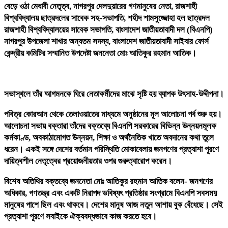
বেড়ে ওঠা মেধাবী নেতৃত্ব, নাগরপুর দেলদুয়ারের গণমানুষের নেতা, রাজশাহী
বিশ্ববিদ্যালয় ছাত্রদলের সাবেক সহ-সভাপতি, শহীদ শামসুজ্জোহা হল ছাত্রদল
রাজশাহী বিশ্ববিদ্যালয়ের সাবেক সভাপতি, বাংলাদেশ জাতীয়তাবাদী দল (বিএনপি)
নাগরপুর উপজেলা শাখার অন্যতম সদস্য, বাংলাদেশ জাতীয়তাবাদী সাইবার ফোর্স
কেন্দ্রীয় কমিটির সম্মানিত উপদেষ্টা জননেতা মোঃ আতিকুর রহমান আতিক।
সভাস্থলে তাঁর আগমনকে ঘিরে নেতাকর্মীদের মাঝে সৃষ্টি হয় ব্যাপক উৎসাহ-উদ্দীপনা।
পবিত্র কোরআন থেকে তেলাওয়াতের মাধ্যমে অনুষ্ঠানের মূল আলোচনা পর্ব শুরু হয়।
আলোচনা সভায় বক্তারা তাঁদের বক্তব্যে বিএনপি সরকারের বিভিন্ন উন্নয়নমূলক
কর্মকাণ্ড, অবকাঠামোগত উন্নয়ন, শিক্ষা ও অর্থনৈতিক খাতে অবদানের কথা তুলে
ধরেন। একই সঙ্গে দেশের বর্তমান পরিস্থিতি মোকাবেলায় জনগণের প্রত্যাশা পূরণে
দায়িত্বশীল নেতৃত্বের প্রয়োজনীয়তার ওপর গুরুত্বারোপ করেন।
বিশেষ অতিথির বক্তব্যে জননেতা মোঃ আতিকুর রহমান আতিক বলেন- জনগণের
অধিকার, গণতন্ত্র এবং একটি নিরাপদ ভবিষ্যৎ প্রতিষ্ঠার সংগ্রামে বিএনপি সবসময়
মানুষের পাশে ছিল এবং থাকবে। দেশের মানুষ আজ নতুন আশায় বুক বেঁধেছে। সেই
প্রত্যাশা পূরণে সবাইকে ঐক্যবদ্ধভাবে কাজ করতে হবে।