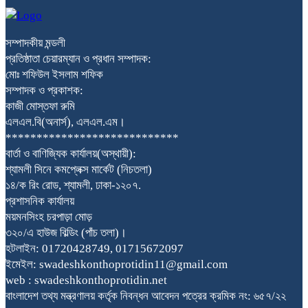
সম্পাদকীয় মন্ডলী
প্রতিষ্ঠাতা চেয়ারম্যান ও প্রধান সম্পাদক:
মোঃ শফিউল ইসলাম শফিক
সম্পাদক ও প্রকাশক:
কাজী মোস্তফা রুমি
এলএল.বি(অনার্স), এলএল.এম।
****************************
বার্তা ও বাণিজ্যিক কার্যালয়(অস্থায়ী):
শ্যামলী সিনে কমপ্লেক্স মার্কেট (নিচতলা)
১৪/ক রিং রোড, শ্যামলী, ঢাকা-১২০৭.
প্রশাসনিক কার্যালয়
ময়মনসিংহ চরপাড়া মোড়
৩২০/এ হাউজ বিল্ডিং (পাঁচ তলা)।
হটলাইন: 01720428749, 01715672097
ইমেইল: swadeshkonthoprotidin11@gmail.com
web : swadeshkonthoprotidin.net
বাংলাদেশ তথ্য মন্ত্রণালয় কর্তৃক নিবন্ধন আবেদন পত্রের ক্রমিক নং: ৬৫৭/২২