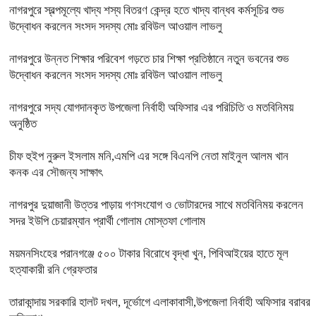
নাগরপুরে স্বল্পমূল্যে খাদ্য শস্য বিতরণ কেন্দ্র হতে খাদ্য বান্ধব কর্মসূচির শুভ
উদ্বোধন করলেন সংসদ সদস্য মোঃ রবিউল আওয়াল লাভলু
নাগরপুরে উন্নত শিক্ষার পরিবেশ গড়তে চার শিক্ষা প্রতিষ্ঠানে নতুন ভবনের শুভ
উদ্বোধন করলেন সংসদ সদস্য মোঃ রবিউল আওয়াল লাভলু
নাগরপুরে সদ্য যোগদানকৃত উপজেলা নির্বাহী অফিসার এর পরিচিতি ও মতবিনিময়
অনুষ্ঠিত
চীফ হুইপ নুরুল ইসলাম মনি,এমপি এর সঙ্গে বিএনপি নেতা মাইনুল আলম খান
কনক এর সৌজন্য সাক্ষাৎ
নাগরপুর দুয়াজানী উত্তর পাড়ায় গণসংযোগ ও ভোটারদের সাথে মতবিনিময় করলেন
সদর ইউপি চেয়ারম্যান প্রার্থী গোলাম মোস্তফা গোলাম
ময়মনসিংহের পরানগঞ্জে ৫০০ টাকার বিরোধে বৃদ্ধা খুন, পিবিআইয়ের হাতে মূল
হত্যাকারী রনি গ্রেফতার
তারাকান্দায় সরকারি হালট দখল, দূর্ভোগে এলাকাবাসী,উপজেলা নির্বাহী অফিসার বরাবর