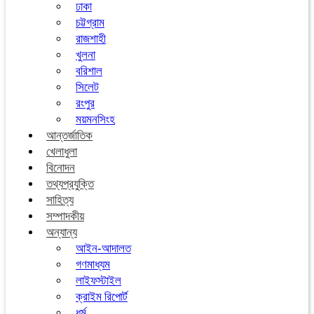
ঢাকা
চট্টগ্রাম
রাজশাহী
খুলনা
বরিশাল
সিলেট
রংপুর
ময়মনসিংহ
আন্তর্জাতিক
খেলাধুলা
বিনোদন
তথ্যপ্রযুক্তি
সাহিত্য
সম্পাদকীয়
অন্যান্য
আইন-আদালত
গণমাধ্যম
লাইফস্টাইল
ক্রাইম রিপোর্ট
ধর্ম