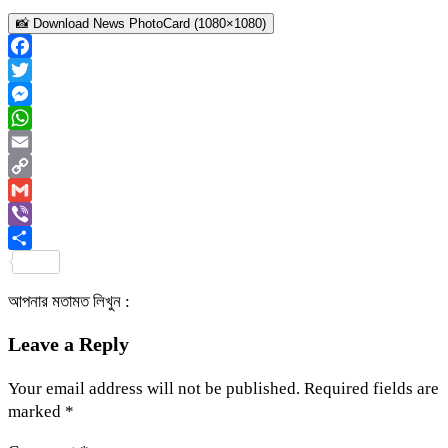
📸 Download News PhotoCard (1080×1080)
Facebook
Twitter
Messenger
WhatsApp
Email
Copy
Link
Gmail
Viber
Share
আপনার মতামত লিখুন :
Leave a Reply
Your email address will not be published.
Required fields are
marked
*