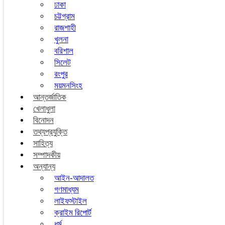
ঢাকা
চট্টগ্রাম
রাজশাহী
খুলনা
বরিশাল
সিলেট
রংপুর
ময়মনসিংহ
আন্তর্জাতিক
খেলাধুলা
বিনোদন
তথ্যপ্রযুক্তি
সাহিত্য
সম্পাদকীয়
অন্যান্য
আইন-আদালত
গণমাধ্যম
লাইফস্টাইল
ক্রাইম রিপোর্ট
ধর্ম