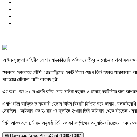
আইন-শৃঙ্খলা বাহিনীর চলমান মাদকবিরোধী অভিযানে তীব্র আলোচনায় থাকা কক্সবাজ
শুক্রবার ভোররাতে সৌদি এয়ারলাইন্সের একটি বিমান যোগে তিনি হযরত শাহাজালাল আন্তর
পালংয়ের মৌলানা আলী আহমদ নূরী।
এর আগে গত ২৬ মে এমপি বদির মেয়ে সামিয়া রহমান ও জামাই ব্যারিস্টার রানা আশর
এমপি বদির ব্যক্তিগত সহকারী হেলাল উদ্দিন বিষয়টি নিশ্চিত করে জানান, মাদ
নেয়াছিল। অভিযান শুরু হওয়ার পর ফ্লাইট হওয়ায় তিনি অভিযান থেকে বাঁচতেই ওম
তিনি আরও বলেন, নিয়ম অনুযায়ী তিনি যথাযথ কর্তৃপক্ষের অনুমতিও নিয়েছেন এবং 
📸 Download News PhotoCard (1080×1080)