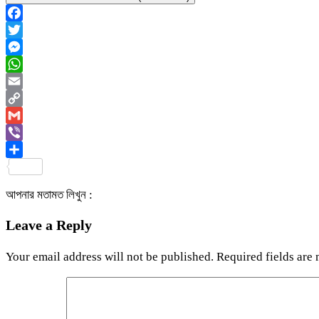
Facebook
Twitter
Messenger
WhatsApp
Email
Copy
Link
Gmail
Viber
Share
আপনার মতামত লিখুন :
Leave a Reply
Your email address will not be published.
Required fields are