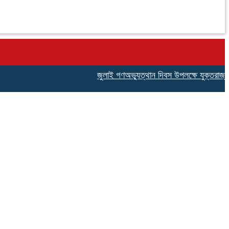
জুলাই গণঅভ্যুত্থান দিবস উপলক্ষে যুক্তরাজ্য বি