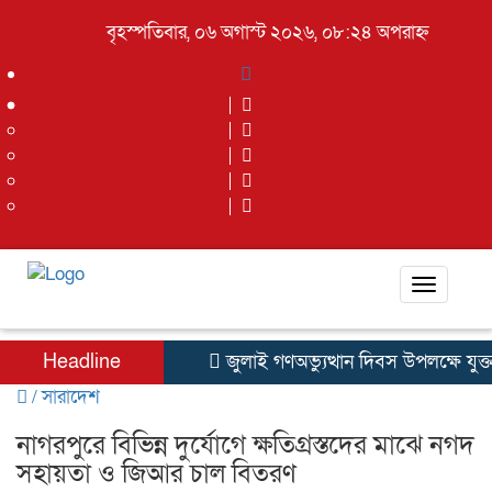
বৃহস্পতিবার, ০৬ অগাস্ট ২০২৬, ০৮:২৪ অপরাহ্ন
Toggle
navigati
Headline
জুলাই গণঅভ্যুত্থান দিবস উপলক্ষে যুক
/
সারাদেশ
নাগরপুরে বিভিন্ন দুর্যোগে ক্ষতিগ্রস্তদের মাঝে নগদ
সহায়তা ও জিআর চাল বিতরণ