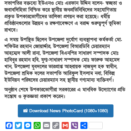
সভাপতির বক্তব্যে ইউএনও মোঃ এরফান উদ্দিন বলেন- স্বচ্ছতা ও
জবাবদিহিতা নিশ্চিত করে স্থানীয় জনপ্রতিনিধিদের সহযোগিতায়
প্রকৃত উপকারভোগীদের তালিকা প্রণয়ন করা হয়েছে। ধর্মীয়
প্রতিষ্ঠানগুলোর উন্নয়ন ও রক্ষণাবেক্ষণে এ বরাদ্দ গুরুত্বপূর্ণ ভূমিকা
রাখবে।
এ সময় উপস্থিত ছিলেন উপজেলা দুর্যোগ ব্যবস্থাপনা কর্মকর্তা মো.
শফিউর রহমান জোয়ার্দ্দার, উপজেলা বিআরডিবি চেয়ারম্যান
আহম্মেদ আলী রানা, উপজেলা বিএনপির সাধারণ সম্পাদক মোঃ
হাবিবুর রহমান হবি, যুগ্ম-সাধারণ সম্পাদক মোঃ ফারুক আহমেদ
খান, উপজেলা যুবদলের ভারপ্রাপ্ত আহ্বায়ক নাজমুল হক স্বাধীন,
উপজেলা শ্রমিক দলের সভাপতি আরিফুল ইসলাম নবা, বিভিন্ন
ইউনিয়ন পরিষদের চেয়ারম্যান সহ স্থানীয় গণ্যমান্য ব্যক্তিবর্গ।
অনুষ্ঠান শেষে উপকারভোগীরা সরকারের এ মানবিক উদ্যোগের প্রতি
সন্তোষ ও কৃতজ্ঞতা প্রকাশ করেন।
📸 Download News PhotoCard (1080×1080)
Facebook
Twitter
Messenger
WhatsApp
Email
Copy
Gmail
Viber
Share