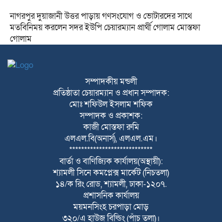
নাগরপুর দুয়াজানী উত্তর পাড়ায় গণসংযোগ ও ভোটারদের সাথে
মতবিনিময় করলেন সদর ইউপি চেয়ারম্যান প্রার্থী গোলাম মোস্তফা
গোলাম
সম্পাদকীয় মন্ডলী
প্রতিষ্ঠাতা চেয়ারম্যান ও প্রধান সম্পাদক:
মোঃ শফিউল ইসলাম শফিক
সম্পাদক ও প্রকাশক:
কাজী মোস্তফা রুমি
এলএল.বি(অনার্স), এলএল.এম।
****************************
বার্তা ও বাণিজ্যিক কার্যালয়(অস্থায়ী):
শ্যামলী সিনে কমপ্লেক্স মার্কেট (নিচতলা)
১৪/ক রিং রোড, শ্যামলী, ঢাকা-১২০৭.
প্রশাসনিক কার্যালয়
ময়মনসিংহ চরপাড়া মোড়
৩২০/এ হাউজ বিল্ডিং (পাঁচ তলা)।