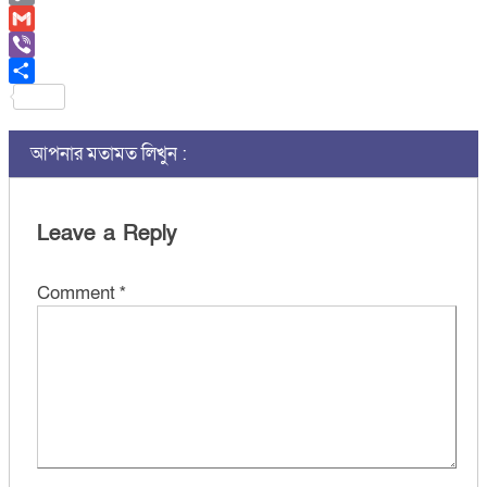
Copy
Link
Gmail
Viber
Share
আপনার মতামত লিখুন :
Leave a Reply
Comment
*