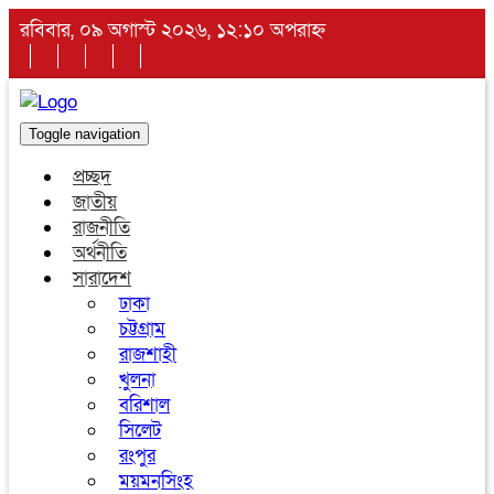
রবিবার, ০৯ অগাস্ট ২০২৬, ১২:১০ অপরাহ্ন
Toggle navigation
প্রচ্ছদ
জাতীয়
রাজনীতি
অর্থনীতি
সারাদেশ
ঢাকা
চট্টগ্রাম
রাজশাহী
খুলনা
বরিশাল
সিলেট
রংপুর
ময়মনসিংহ