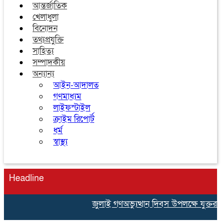
আন্তর্জাতিক
খেলাধুলা
বিনোদন
তথ্যপ্রযুক্তি
সাহিত্য
সম্পাদকীয়
অন্যান্য
আইন-আদালত
গণমাধ্যম
লাইফস্টাইল
ক্রাইম রিপোর্ট
ধর্ম
স্বাস্থ্য
Headline
জুলাই গণঅভ্যুত্থান দিবস উপলক্ষে যুক্ত