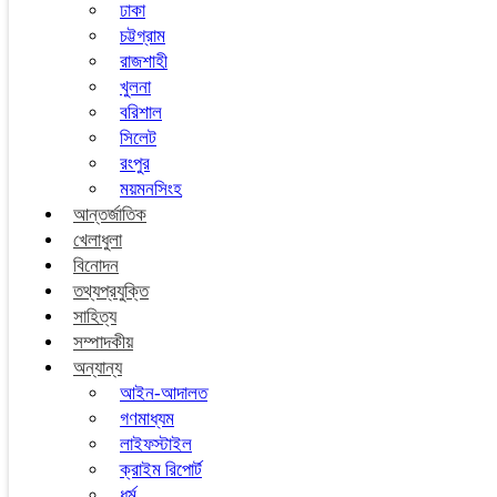
ঢাকা
চট্টগ্রাম
রাজশাহী
খুলনা
বরিশাল
সিলেট
রংপুর
ময়মনসিংহ
আন্তর্জাতিক
খেলাধুলা
বিনোদন
তথ্যপ্রযুক্তি
সাহিত্য
সম্পাদকীয়
অন্যান্য
আইন-আদালত
গণমাধ্যম
লাইফস্টাইল
ক্রাইম রিপোর্ট
ধর্ম