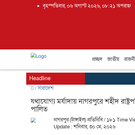
বৃহস্পতিবার, ০৬ অগাস্ট ২০২৬, ০৮:২১ অপরাহ্ন
প্রচ্ছদ
জাতীয়
রাজন
Headline
/
সারাদেশ
যথাযোগ্য মর্যাদায় নাগরপুরে শহীদ রাষ্ট
পালিত
নাগরপুর (টাঙ্গাইল) প্রতিনিধি
/ ১৮১ Time Vi
Update : শনিবার, ৩০ মে, ২০২৬