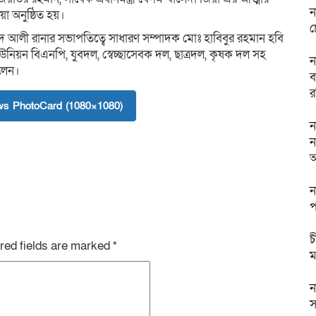
ন
 অনুষ্ঠিত হয়।
চ
আলী রানার সভাপতিত্বে সাধারণ সম্পাদক মোঃ হাবিবুর রহমান হবি
উনিয়ন বিএনপি, যুবদল, স্বেচ্ছাসেবক দল, ছাত্রদল, কৃষক দল সহ
ন
িলেন।
ব
র
s PhotoCard (1080×1080)
ন
ন
আ
ন
প
চ
red fields are marked
*
ম
ন
স