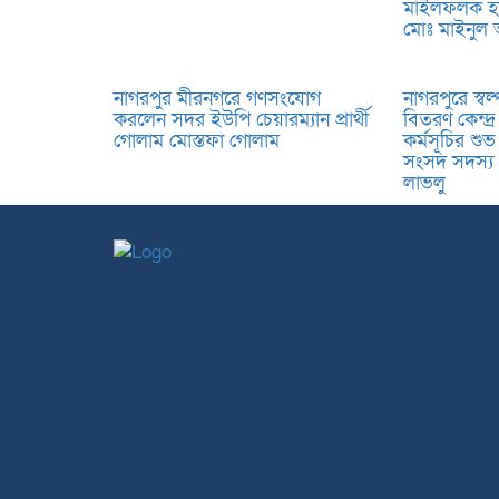
মাইলফলক হয
মোঃ মাইনুল
নাগরপুর মীরনগরে গণসংযোগ
নাগরপুরে স্বল্
করলেন সদর ইউপি চেয়ারম্যান প্রার্থী
বিতরণ কেন্দ্র
গোলাম মোস্তফা গোলাম
কর্মসূচির শু
সংসদ সদস্য
লাভলু