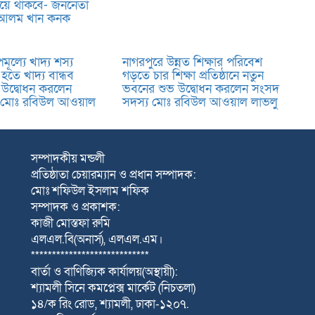
়ে থাকবে- জননেতা
 আলম খান কনক
পমূল্যে খাদ্য শস্য
নাগরপুরে উন্নত শিক্ষার পরিবেশ
 হতে খাদ্য বান্ধব
গড়তে চার শিক্ষা প্রতিষ্ঠানে নতুন
ভ উদ্বোধন করলেন
ভবনের শুভ উদ্বোধন করলেন সংসদ
 মোঃ রবিউল আওয়াল
সদস্য মোঃ রবিউল আওয়াল লাভলু
সম্পাদকীয় মন্ডলী
প্রতিষ্ঠাতা চেয়ারম্যান ও প্রধান সম্পাদক:
মোঃ শফিউল ইসলাম শফিক
সম্পাদক ও প্রকাশক:
কাজী মোস্তফা রুমি
এলএল.বি(অনার্স), এলএল.এম।
****************************
বার্তা ও বাণিজ্যিক কার্যালয়(অস্থায়ী):
শ্যামলী সিনে কমপ্লেক্স মার্কেট (নিচতলা)
১৪/ক রিং রোড, শ্যামলী, ঢাকা-১২০৭.