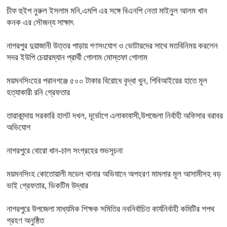
চীফ হুইপ নুরুল ইসলাম মনি,এমপি এর সঙ্গে বিএনপি নেতা মাইনুল আলম খান
কনক এর সৌজন্য সাক্ষাৎ
নাগরপুর দুয়াজানী উত্তর পাড়ায় গণসংযোগ ও ভোটারদের সাথে মতবিনিময় করলেন
সদর ইউপি চেয়ারম্যান প্রার্থী গোলাম মোস্তফা গোলাম
ময়মনসিংহের পরানগঞ্জে ৫০০ টাকার বিরোধে বৃদ্ধা খুন, পিবিআইয়ের হাতে মূল
হত্যাকারী রনি গ্রেফতার
তারাকান্দায় সরকারি হালট দখল, দূর্ভোগে এলাকাবাসী,উপজেলা নির্বাহী অফিসার বরাবর
অভিযোগ
নাগরপুরে বোরো ধান-চাল সংগ্রহের শুভসূচনা
ময়মনসিংহ কোতোয়ালী মডেল থানার অভিযানে অপহরণ মামলার মূল আসামীসহ বড়
ভাই গ্রেফতার, ভিকটিম উদ্ধার
নাগরপুরে উপজেলা মাধ্যমিক শিক্ষক সমিতির নবনির্বাচিত কার্যনির্বাহী কমিটির শপথ
গ্রহণ অনুষ্ঠিত