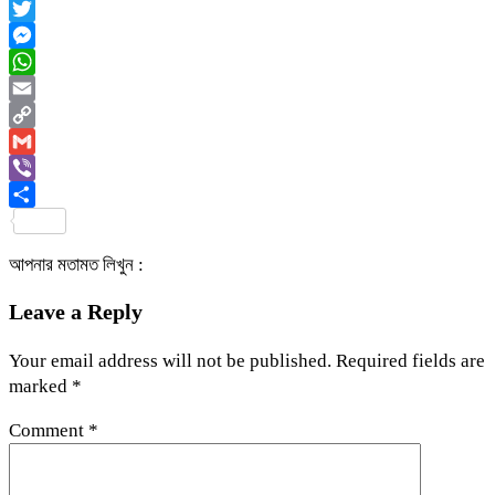
Facebook
Twitter
Messenger
WhatsApp
Email
Copy
Link
Gmail
Viber
Share
আপনার মতামত লিখুন :
Leave a Reply
Your email address will not be published.
Required fields are
marked
*
Comment
*