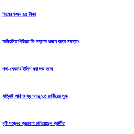
ডিমের ডজন ৬৫ টাকা
অনিয়মিত পিরিয়ড কি সন্তান ধারণে জন্য সমস্যা?
পদ্মা-মেঘনায় ইলিশ ধরা শুরু হচ্ছে
সত্যিই অবিশ্বাস্য ‘সাঞ্জু’তে রণবীরের লুক
বৃষ্টি সত্ত্বেও প্রচারণা চালিয়েছেন প্রার্থীরা