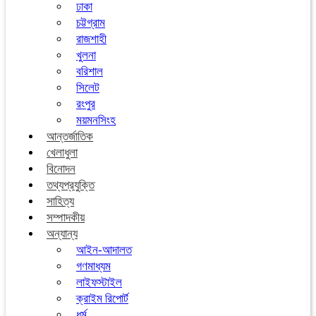
ঢাকা
চট্টগ্রাম
রাজশাহী
খুলনা
বরিশাল
সিলেট
রংপুর
ময়মনসিংহ
আন্তর্জাতিক
খেলাধুলা
বিনোদন
তথ্যপ্রযুক্তি
সাহিত্য
সম্পাদকীয়
অন্যান্য
আইন-আদালত
গণমাধ্যম
লাইফস্টাইল
ক্রাইম রিপোর্ট
ধর্ম