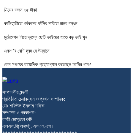
ডিমের ডজন ৬৫ টাকা
কালিহাতীতে ধর্ষকদের ফাঁসির দাবিতে মানব বন্ধন
মুঠোফোন নিয়ে দ্বন্দ্বে ছোট ভাইয়ের হাতে বড় ভাই খুন
একশ’র বেশি হ্রদ যে উদ্যানে
কেন সঞ্জয়ের বায়োপিক প্রত্যাখ্যান করেছেন আমির খান?
সম্পাদকীয় মন্ডলী
প্রতিষ্ঠাতা চেয়ারম্যান ও প্রধান সম্পাদক:
মোঃ শফিউল ইসলাম শফিক
সম্পাদক ও প্রকাশক:
কাজী মোস্তফা রুমি
এলএল.বি(অনার্স), এলএল.এম।