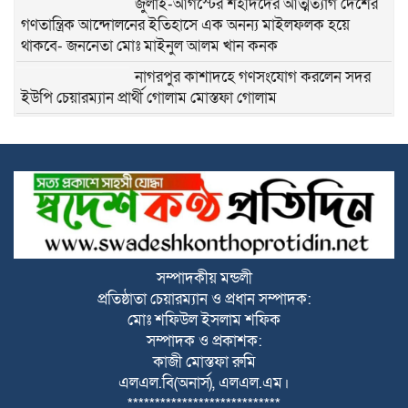
জুলাই-আগস্টের শহীদদের আত্মত্যাগ দেশের
গণতান্ত্রিক আন্দোলনের ইতিহাসে এক অনন্য মাইলফলক হয়ে
থাকবে- জননেতা মোঃ মাইনুল আলম খান কনক
নাগরপুর কাশাদহে গণসংযোগ করলেন সদর
ইউপি চেয়ারম্যান প্রার্থী গোলাম মোস্তফা গোলাম
নাগরপুর মীরনগরে গণসংযোগ করলেন সদর
ইউপি চেয়ারম্যান প্রার্থী গোলাম মোস্তফা গোলাম
নাগরপুরে স্বল্পমূল্যে খাদ্য শস্য বিতরণ কেন্দ্র
হতে খাদ্য বান্ধব কর্মসূচির শুভ উদ্বোধন করলেন
সংসদ সদস্য মোঃ রবিউল আওয়াল লাভলু
নাগরপুরে উন্নত শিক্ষার পরিবেশ গড়তে চার
সম্পাদকীয় মন্ডলী
শিক্ষা প্রতিষ্ঠানে নতুন ভবনের শুভ উদ্বোধন
প্রতিষ্ঠাতা চেয়ারম্যান ও প্রধান সম্পাদক:
করলেন সংসদ সদস্য মোঃ রবিউল আওয়াল
মোঃ শফিউল ইসলাম শফিক
লাভলু
সম্পাদক ও প্রকাশক:
কাজী মোস্তফা রুমি
নাগরপুরে সদ্য যোগদানকৃত উপজেলা নির্বাহী
এলএল.বি(অনার্স), এলএল.এম।
অফিসার এর পরিচিতি ও মতবিনিময় অনুষ্ঠিত
****************************