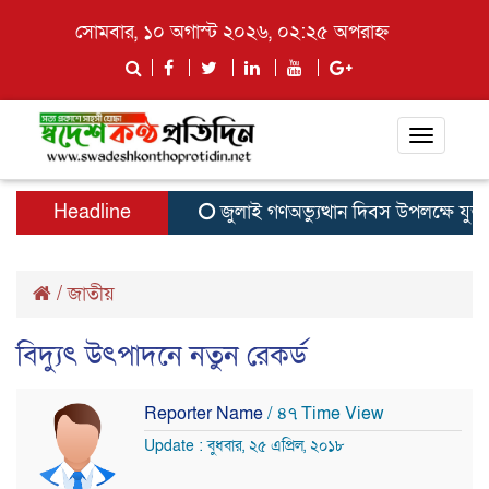
সোমবার, ১০ অগাস্ট ২০২৬, ০২:২৫ অপরাহ্ন
Toggle
navigati
Headline
জুলাই গণঅভ্যুত্থান দিবস উপলক্ষে যুক্
/
জাতীয়
বিদ্যুৎ উৎপাদনে নতুন রেকর্ড
Reporter Name
/ ৪৭ Time View
Update : বুধবার, ২৫ এপ্রিল, ২০১৮