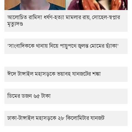
আলোচিত রামিসা ধর্ষণ-হত্যা মামলার রায়, সোহেল-স্বপ্নার
মৃত্যুদণ্ড
‘সাংবাদিককে থানায় নিয়ে পায়ুপথে জ্বলন্ত মোমের ছ্যাঁকা’
ঈদে টাঙ্গাইল মহাসড়কে ভয়াবহ যানজটের শঙ্কা
ডিমের ডজন ৬৫ টাকা
ঢাকা-টাঙ্গাইল মহাসড়কে ২৮ কিলোমিটার যানজট